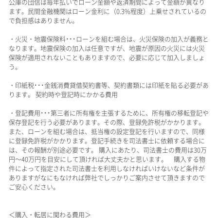
公庫の団信は毎年払いでローン金額や返済期間によって金額が異なり
ます。民間金融機関はローン金利に（0.3%程度）上乗せされているの
で負担感はありません。
・火災・地震保険料･･･ローンを組む場合は、火災保険の加入が義務と
なります。地震保険の加入は任意ですが、地震が原因の火災には火災
保険が適用されないこともありますので、必要に応じて加入しましょ
う。
・印紙税･･･金銭消費貸借契約書等、契約書類には印紙を貼る必要があ
ります。 契約時や登記時にかかる費用
・登記費用･･･第三者に所有権を主張するために、所有権の移転登記や
保存登記を行う必要があります。その際、登録免許税がかかります。
また、ローンを組む場合は、抵当権の設定登記を行いますので、同様
に登録免許税がかかります。登記手続きを司法書士に依頼する場合に
は、その報酬が別途必要です。 購入にあたり、司法書士の費用は30万
円～40万円を目安にして頂ければ大丈夫かと思います。 購入する物
件によって指定された司法書士を利用しなければいけないなど条件が
ありますがなにもなければ弊社でしっかりご案内させて頂きますので
ご安心ください。
＜購入・転居に関わる費用＞