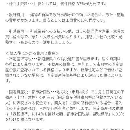
・仲介手数料･･･目安としては、物件価格の3％+6万円です。
・設計費用･･･建物の新築を設計事務所に依頼した場合は、設計・監理
の費用がかかります。目安としては工事費の10％程度です。
・引越費用･･･引越業者への支払いの他、ゴミの処理代や家電・家具の
買い替え等で、意外と大きな出費になります。引越し会社の比較・見
積サイトもあるので、活用しましょう。
＜ 購入後にかかる費用と税金＞
・不動産取得税･･･都道府県から納税通知書が届きます。届く時期は、
各県により異なります。 不動産の価格は、原則として市町村の固定資
産台帳に登録されている価格によりますが、新築住宅などで価格が登
録されていない場合は、固定資産評価基準により評価した額によりま
す。
・固定資産税・都市計画税･･･地方税（市町村税）で１月１日現在の不
動産（土地・建物）の所有者（固定資産税課税台帳に登録されている
人）に課税される税金です。購入物件に前の所有者がいる場合、購入
年の固定資産税は、日割で各所有者が負担します。 固定資産税の税額
は「課税標準」に1.4％を掛けた額、都市計画税は「課税標準」に0.3％
を掛けた額になります。