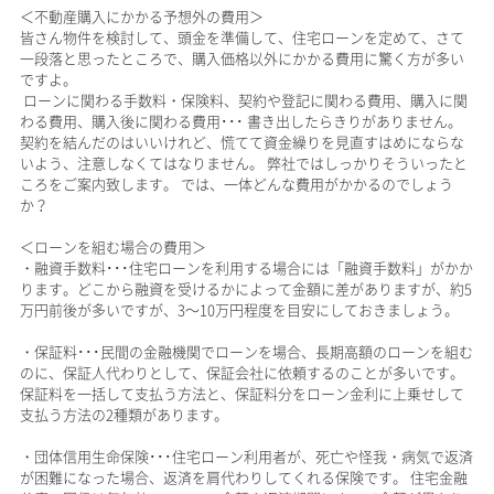
＜不動産購入にかかる予想外の費用＞
皆さん物件を検討して、頭金を準備して、住宅ローンを定めて、さて
一段落と思ったところで、購入価格以外にかかる費用に驚く方が多い
ですよ。
ローンに関わる手数料・保険料、契約や登記に関わる費用、購入に関
わる費用、購入後に関わる費用･･･ 書き出したらきりがありません。
契約を結んだのはいいけれど、慌てて資金繰りを見直すはめにならな
いよう、注意しなくてはなりません。 弊社ではしっかりそういったと
ころをご案内致します。 では、一体どんな費用がかかるのでしょう
か？
＜ローンを組む場合の費用＞
・融資手数料･･･住宅ローンを利用する場合には「融資手数料」がかか
ります。どこから融資を受けるかによって金額に差がありますが、約5
万円前後が多いですが、3～10万円程度を目安にしておきましょう。
・保証料･･･民間の金融機関でローンを場合、長期高額のローンを組む
のに、保証人代わりとして、保証会社に依頼するのことが多いです。
保証料を一括して支払う方法と、保証料分をローン金利に上乗せして
支払う方法の2種類があります。
・団体信用生命保険･･･住宅ローン利用者が、死亡や怪我・病気で返済
が困難になった場合、返済を肩代わりしてくれる保険です。 住宅金融