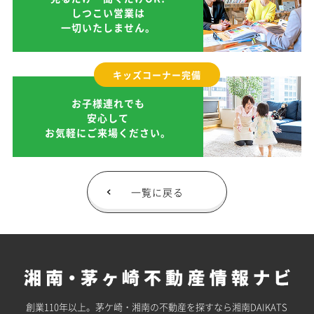
しつこい営業は
一切いたしません。
キッズコーナー完備
お子様連れでも
安心して
お気軽にご来場ください。
一覧に戻る
創業110年以上。茅ケ崎・湘南の不動産を探すなら湘南DAIKATS